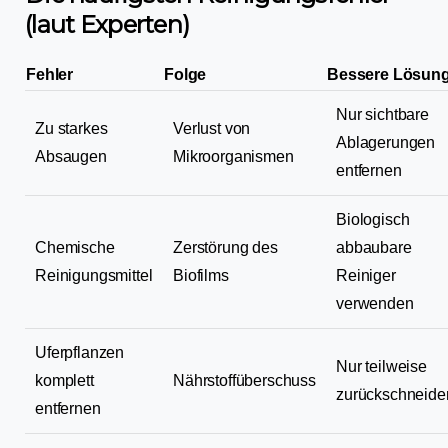
(laut Experten)
Fehler
Folge
Bessere Lösun
Nur sichtbare
Zu starkes
Verlust von
Ablagerungen
Absaugen
Mikroorganismen
entfernen
Biologisch
Chemische
Zerstörung des
abbaubare
Reinigungsmittel
Biofilms
Reiniger
verwenden
Uferpflanzen
Nur teilweise
komplett
Nährstoffüberschuss
zurückschneide
entfernen