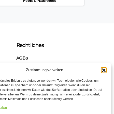
Pools & Naturpools
Rechtliches
AGBs
Impressum
Zustimmung verwalten
ptimales Erlebnis zu bieten, verwenden wir Technologien wie Cookies, um
Datenschutzerklärung
ationen zu speichern und/oder darauf zuzugreifen. Wenn du diesen
 zustimmst, können wir Daten wie das Surfverhalten oder eindeutige IDs auf
te verarbeiten. Wenn du deine Zustimmung nicht erteilst oder zurückziehst,
immte Merkmale und Funktionen beeinträchtigt werden.
alten