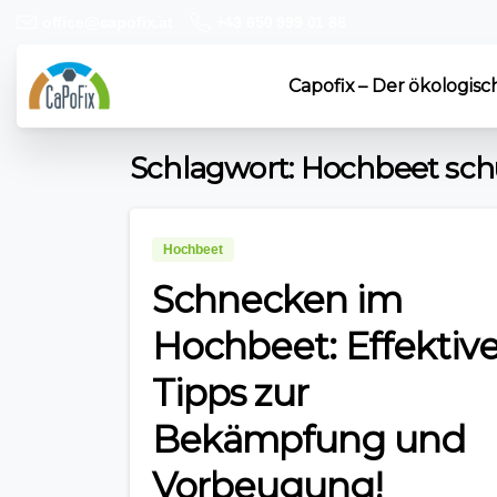
+43 650 999 01 88
office@capofix.at
Capofix – Der ökologisc
Schlagwort:
Hochbeet sch
Hochbeet
Schnecken im
Hochbeet: Effektiv
Tipps zur
Bekämpfung und
Vorbeugung!