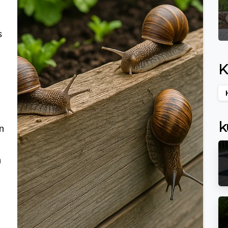
ps
K
k
n
n