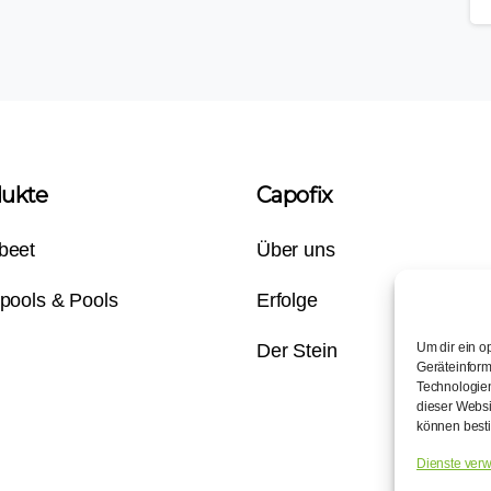
dukte
Capofix
beet
Über uns
pools & Pools
Erfolge
Um dir ein o
Der Stein
Geräteinform
Technologien
dieser Websi
können best
Dienste verw